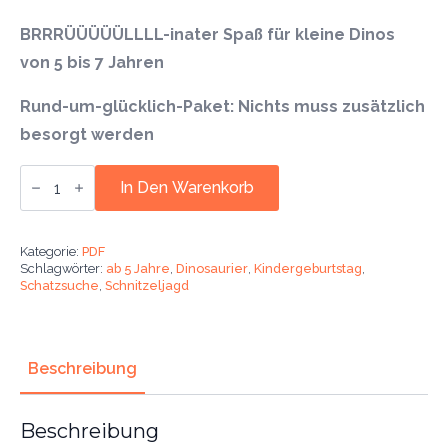
BRRRÜÜÜÜÜLLLL-inater Spaß für kleine Dinos
von 5 bis 7 Jahren
Rund-um-glücklich-Paket: Nichts muss zusätzlich
besorgt werden
Dinosaurier
Schnitzeljagd.
In Den Warenkorb
Mit
dem
Kindergeburtstag
auf
Kategorie:
PDF
Schatzsuche.
Schlagwörter:
ab 5 Jahre
,
Dinosaurier
,
Kindergeburtstag
,
Ab
Schatzsuche
,
Schnitzeljagd
5
Jahre.
Menge
Beschreibung
Beschreibung