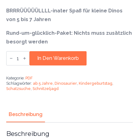
BRRRÜÜÜÜÜLLLL-inater Spaß für kleine Dinos
von 5 bis 7 Jahren
Rund-um-glücklich-Paket: Nichts muss zusätzlich
besorgt werden
Dinosaurier
Schnitzeljagd.
In Den Warenkorb
Mit
dem
Kindergeburtstag
auf
Kategorie:
PDF
Schatzsuche.
Schlagwörter:
ab 5 Jahre
,
Dinosaurier
,
Kindergeburtstag
,
Ab
Schatzsuche
,
Schnitzeljagd
5
Jahre.
Menge
Beschreibung
Beschreibung