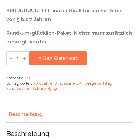
BRRRÜÜÜÜÜLLLL-inater Spaß für kleine Dinos
von 5 bis 7 Jahren
Rund-um-glücklich-Paket: Nichts muss zusätzlich
besorgt werden
Dinosaurier
Schnitzeljagd.
In Den Warenkorb
Mit
dem
Kindergeburtstag
auf
Kategorie:
PDF
Schatzsuche.
Schlagwörter:
ab 5 Jahre
,
Dinosaurier
,
Kindergeburtstag
,
Ab
Schatzsuche
,
Schnitzeljagd
5
Jahre.
Menge
Beschreibung
Beschreibung