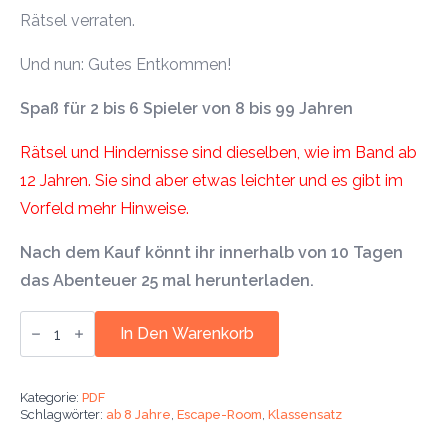
Rätsel verraten.
Und nun: Gutes Entkommen!
Spaß für 2 bis 6 Spieler von 8 bis 99 Jahren
Rätsel und Hindernisse sind dieselben, wie im Band ab
12 Jahren. Sie sind aber etwas leichter und es gibt im
Vorfeld mehr Hinweise.
Nach dem Kauf könnt ihr innerhalb von 10 Tagen
das Abenteuer 25 mal herunterladen.
Klassensatz
Locked-
In Den Warenkorb
up
Agents:
Die
Bibliothek
Kategorie:
PDF
des
Schlagwörter:
ab 8 Jahre
,
Escape-Room
,
Klassensatz
Hannibal
Lektor.