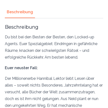
Escape
Room
zum
Beschreibung
Ausdrucken.
Ab
8
Jahre.
Beschreibung
Menge
Du bist bei den Besten der Besten, den Locked-up
Agents. Euer Spezialgebiet: Eindringen in gefährliche
Räume, knacken der schwierigsten Rätsel – und
erfolgreiche Rückkehr. Am besten lebend.
Euer neuster Fall:
Der Millionenerbe Hannibal Lektor liebt Lesen über
alles – soweit nichts Besonderes. Jahrzehntelang hat er
versucht, alle Bücher der Welt zusammenzutragen,
doch es ist ihm nicht gelungen. Aus Neid plant er nun
den umgekehrten Weg. Er hat mechanische