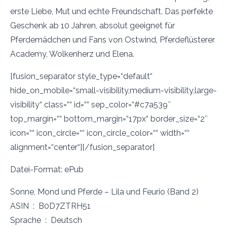
erste Liebe, Mut und echte Freundschaft. Das perfekte
Geschenk ab 10 Jahren, absolut geeignet für
Pferdemädchen und Fans von Ostwind, Pferdeflüsterer
Academy, Wolkenherz und Elena.
[fusion_separator style_type=“default“
hide_on_mobile=“small-visibility,medium-visibility,large-
visibility“ class=““ id=““ sep_color=“#c7a539″
top_margin=““ bottom_margin=“17px“ border_size=“2″
icon=““ icon_circle=““ icon_circle_color=““ width=““
alignment=“center“][/fusion_separator]
Datei-Format: ePub
Sonne, Mond und Pferde – Lila und Feurio (Band 2)
ASIN ‏ : ‎ B0D7ZTRH51
Sprache ‏ : ‎ Deutsch