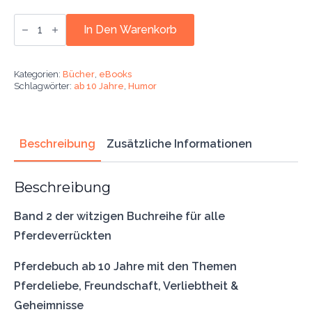
Ebook:
Sonne,
In Den Warenkorb
Mond
und
Pferde
-
Kategorien:
Bücher
,
eBooks
Lila
Schlagwörter:
ab 10 Jahre
,
Humor
und
Feurio
(Band
2)
Menge
Beschreibung
Zusätzliche Informationen
Beschreibung
Band 2 der witzigen Buchreihe für alle
Pferdeverrückten
Pferdebuch ab 10 Jahre mit den Themen
Pferdeliebe, Freundschaft, Verliebtheit &
Geheimnisse