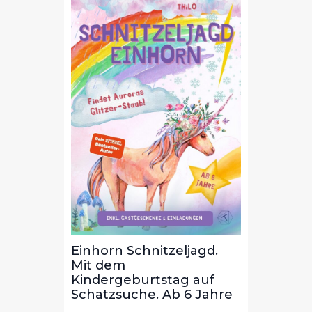
Einhorn Schnitzeljagd.
Weltr
dem
Mit dem
Mit 
uf
Kindergeburtstag auf
Kinde
ahre.
Schatzsuche. Ab 6 Jahre
Schat