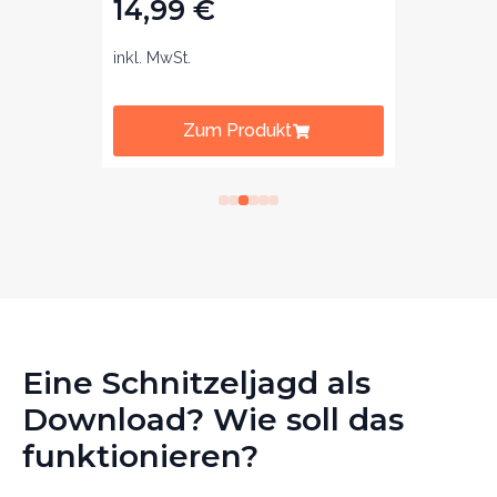
14,99
€
14,
inkl. MwSt.
inkl. Mw
Zum Produkt
Eine Schnitzeljagd als
Download? Wie soll das
funktionieren?