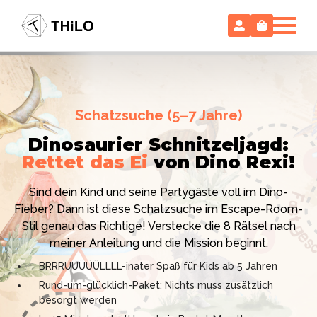
Escape Room (ab 8 oder 12 Jahre)
Schatzsuche (5–7 Jahre)
Locked-up Agents:
Im Labor
Dinosaurier Schnitzeljagd:
des Virologen
Rettet das Ei
von Dino Rexi!
Hollywood-Action
im
Das gab es noch nie: Verwandele dein Zuhause in ein
Kinderzimmer
– ohne
Sind dein Kind und seine Partygäste voll im Dino-
High-Tech Labor! Unser 24-seitiges PDF enthält alles:
Vorbereitungsstress!
Fieber? Dann ist diese Schatzsuche im Escape-Room-
Mission, Agentenausweise, Rätsel und Requisiten.
Stil genau das Richtige! Verstecke die 8 Rätsel nach
Knackt den Fall in 90 Minuten!
Ich bin THiLO, "Dein SPIEGEL"-Bestseller-Autor und
meiner Anleitung und die Mission beginnt.
Kniffliger Rätselspaß für 2 bis 6 Spieler (8 - 11 oder 12–
TV-Profi (ZDF "1, 2 oder 3"). Entdecke jetzt meine
BRRRÜÜÜÜÜLLLL-inater Spaß für Kids ab 5 Jahren
99 Jahre)
Schatzsuchen und Escape Rooms zum Sofort-
Rund-um-glücklich-Paket: Nichts muss zusätzlich
Professionelles PDF: Agentenausweise & Schilder
Download. Und natürlich meine Ebooks.
besorgt werden
inklusive