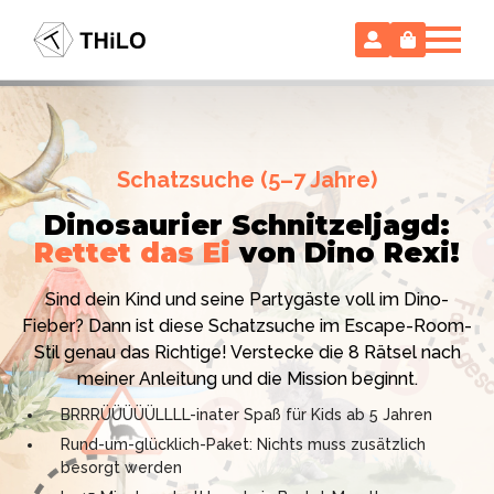
Escape Room (ab 8 oder 12 Jahre)
Schatzsuche (5–7 Jahre)
Locked-up Agents:
Im Labor
Dinosaurier Schnitzeljagd:
des Virologen
Rettet das Ei
von Dino Rexi!
Hollywood-Action
im
Das gab es noch nie: Verwandele dein Zuhause in ein
Kinderzimmer
– ohne
Sind dein Kind und seine Partygäste voll im Dino-
High-Tech Labor! Unser 24-seitiges PDF enthält alles:
Vorbereitungsstress!
Fieber? Dann ist diese Schatzsuche im Escape-Room-
Mission, Agentenausweise, Rätsel und Requisiten.
Stil genau das Richtige! Verstecke die 8 Rätsel nach
Knackt den Fall in 90 Minuten!
Ich bin THiLO, "Dein SPIEGEL"-Bestseller-Autor und
meiner Anleitung und die Mission beginnt.
Kniffliger Rätselspaß für 2 bis 6 Spieler (8 - 11 oder 12–
TV-Profi (ZDF "1, 2 oder 3"). Entdecke jetzt meine
BRRRÜÜÜÜÜLLLL-inater Spaß für Kids ab 5 Jahren
99 Jahre)
Schatzsuchen und Escape Rooms zum Sofort-
Rund-um-glücklich-Paket: Nichts muss zusätzlich
Professionelles PDF: Agentenausweise & Schilder
Download. Und natürlich meine Ebooks.
besorgt werden
inklusive