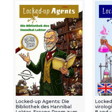
Locked-up Agents: Die
Locked
Bibliothek des Hannibal
virolog
Lektor. Escape Room zum
8 and u