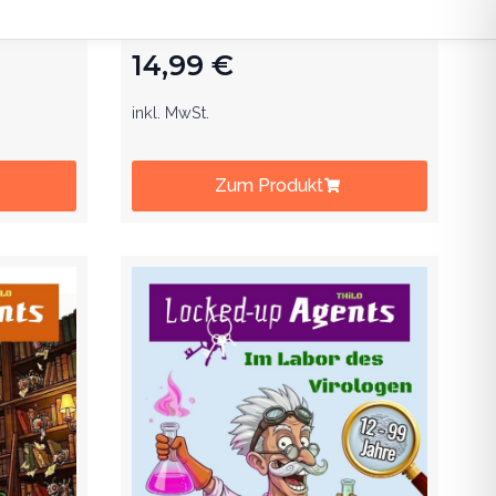
ag auf
dem Kindergeburtstag auf
ahre
Schatzsuche. Ab 8 Jahre.
14,99
€
inkl. MwSt.
Zum Produkt