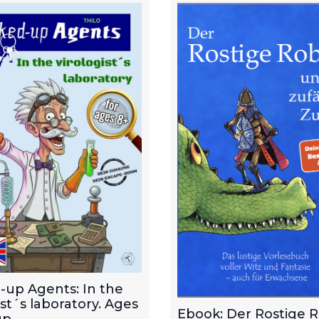
-up Agents: In the
ist´s laboratory. Ages
Ebook: Der Rostige 
p.