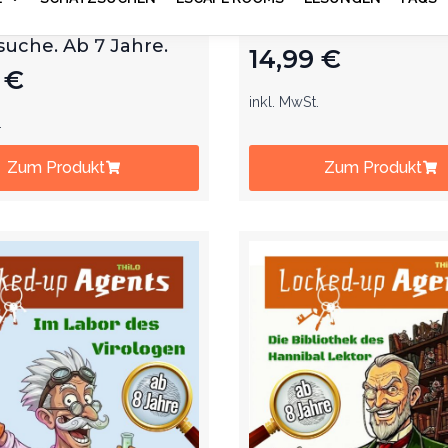
eljagd. Mit dem
dem Kindergeburtst
geburtstag auf
Schatzsuche. Ab 6 J
suche. Ab 7 Jahre.
14,99
€
9
€
inkl. MwSt.
.
Zum Produkt
Zum Produkt