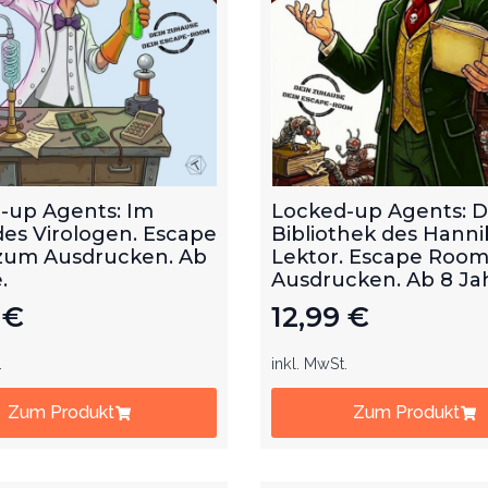
-up Agents: Im
Locked-up Agents: D
des Virologen. Escape
Bibliothek des Hanni
um Ausdrucken. Ab
Lektor. Escape Roo
.
Ausdrucken. Ab 8 Ja
9
€
12,99
€
.
inkl. MwSt.
Zum Produkt
Zum Produkt