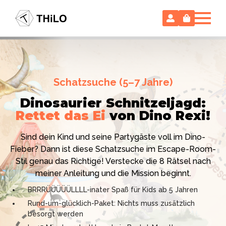
Escape Room (ab 8 oder 12 Jahre)
Schatzsuche (5–7 Jahre)
Locked-up Agents:
Im Labor
Dinosaurier Schnitzeljagd:
des Virologen
Rettet das Ei
von Dino Rexi!
Hollywood-Action
im
Das gab es noch nie: Verwandele dein Zuhause in ein
Kinderzimmer
– ohne
Sind dein Kind und seine Partygäste voll im Dino-
High-Tech Labor! Unser 24-seitiges PDF enthält alles:
Vorbereitungsstress!
Fieber? Dann ist diese Schatzsuche im Escape-Room-
Mission, Agentenausweise, Rätsel und Requisiten.
Stil genau das Richtige! Verstecke die 8 Rätsel nach
Knackt den Fall in 90 Minuten!
Ich bin THiLO, "Dein SPIEGEL"-Bestseller-Autor und
meiner Anleitung und die Mission beginnt.
Kniffliger Rätselspaß für 2 bis 6 Spieler (8 - 11 oder 12–
TV-Profi (ZDF "1, 2 oder 3"). Entdecke jetzt meine
BRRRÜÜÜÜÜLLLL-inater Spaß für Kids ab 5 Jahren
99 Jahre)
Schatzsuchen und Escape Rooms zum Sofort-
Rund-um-glücklich-Paket: Nichts muss zusätzlich
Professionelles PDF: Agentenausweise & Schilder
Download. Und natürlich meine Ebooks.
besorgt werden
inklusive