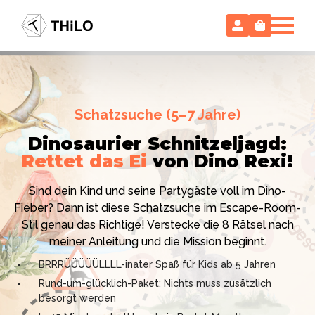
Escape Room (ab 8 oder 12 Jahre)
Schatzsuche (5–7 Jahre)
Locked-up Agents:
Im Labor
Dinosaurier Schnitzeljagd:
des Virologen
Rettet das Ei
von Dino Rexi!
Hollywood-Action
im
Das gab es noch nie: Verwandele dein Zuhause in ein
Kinderzimmer
– ohne
Sind dein Kind und seine Partygäste voll im Dino-
High-Tech Labor! Unser 24-seitiges PDF enthält alles:
Vorbereitungsstress!
Fieber? Dann ist diese Schatzsuche im Escape-Room-
Mission, Agentenausweise, Rätsel und Requisiten.
Stil genau das Richtige! Verstecke die 8 Rätsel nach
Knackt den Fall in 90 Minuten!
Ich bin THiLO, "Dein SPIEGEL"-Bestseller-Autor und
meiner Anleitung und die Mission beginnt.
Kniffliger Rätselspaß für 2 bis 6 Spieler (8 - 11 oder 12–
TV-Profi (ZDF "1, 2 oder 3"). Entdecke jetzt meine
BRRRÜÜÜÜÜLLLL-inater Spaß für Kids ab 5 Jahren
99 Jahre)
Schatzsuchen und Escape Rooms zum Sofort-
Rund-um-glücklich-Paket: Nichts muss zusätzlich
Professionelles PDF: Agentenausweise & Schilder
Download. Und natürlich meine Ebooks.
besorgt werden
inklusive