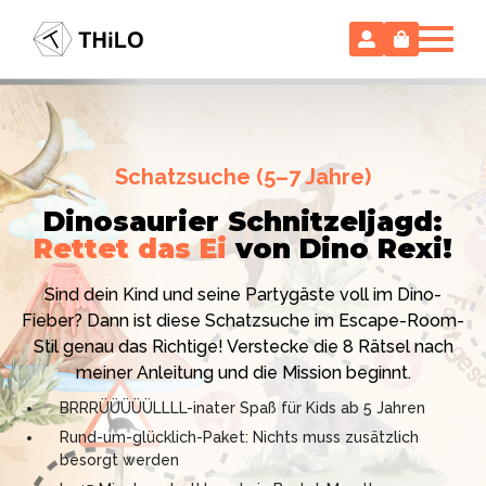
Escape Room (ab 8 oder 12 Jahre)
Schatzsuche (5–7 Jahre)
Locked-up Agents:
Im Labor
Dinosaurier Schnitzeljagd:
des Virologen
Rettet das Ei
von Dino Rexi!
Hollywood-Action
im
Das gab es noch nie: Verwandele dein Zuhause in ein
Kinderzimmer
– ohne
Sind dein Kind und seine Partygäste voll im Dino-
High-Tech Labor! Unser 24-seitiges PDF enthält alles:
Vorbereitungsstress!
Fieber? Dann ist diese Schatzsuche im Escape-Room-
Mission, Agentenausweise, Rätsel und Requisiten.
Stil genau das Richtige! Verstecke die 8 Rätsel nach
Knackt den Fall in 90 Minuten!
Ich bin THiLO, "Dein SPIEGEL"-Bestseller-Autor und
meiner Anleitung und die Mission beginnt.
Kniffliger Rätselspaß für 2 bis 6 Spieler (8 - 11 oder 12–
TV-Profi (ZDF "1, 2 oder 3"). Entdecke jetzt meine
BRRRÜÜÜÜÜLLLL-inater Spaß für Kids ab 5 Jahren
99 Jahre)
Schatzsuchen und Escape Rooms zum Sofort-
Rund-um-glücklich-Paket: Nichts muss zusätzlich
Professionelles PDF: Agentenausweise & Schilder
Download. Und natürlich meine Ebooks.
besorgt werden
inklusive