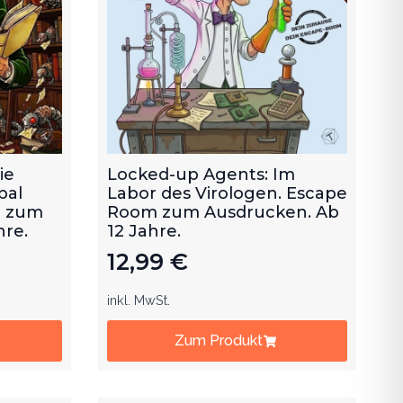
ie
Locked-up Agents: Im
bal
Labor des Virologen. Escape
m zum
Room zum Ausdrucken. Ab
hre.
12 Jahre.
12,99
€
inkl. MwSt.
Zum Produkt