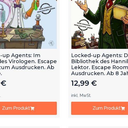
-up Agents: Im
Locked-up Agents: D
des Virologen. Escape
Bibliothek des Hanni
um Ausdrucken. Ab
Lektor. Escape Roo
.
Ausdrucken. Ab 8 Ja
9
€
12,99
€
.
inkl. MwSt.
Zum Produkt
Zum Produkt