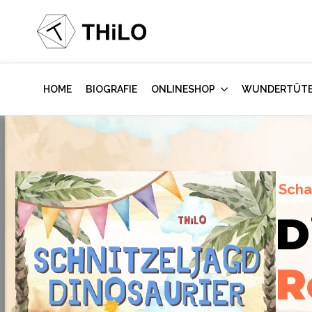
HOME
BIOGRAFIE
ONLINESHOP
WUNDERTÜT
Scha
Escape Room (ab 8 oder 12 Jahre)
D
Hollywood-A
Locked-up A
R
im Kinderzi
Labor
des Vi