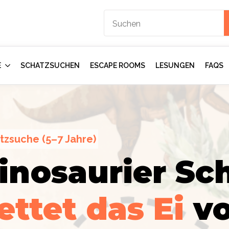
E
SCHATZSUCHEN
ESCAPE ROOMS
LESUNGEN
FAQS
tzsuche (5–7 Jahre)
inosaurier Sch
ction
gents:
Im
ettet das Ei
v
mmer
–
rologen