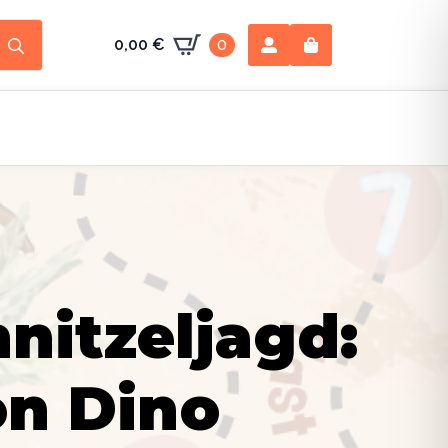
Search
0,00
€
0
for:
nitzeljagd:
on Dino