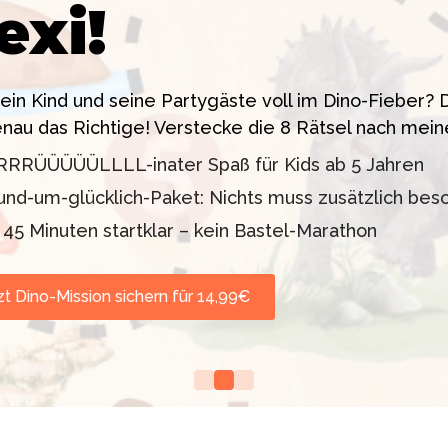
exi!
 ein High-Tech Labor! Unser 24-seitiges PDF enthäl
sstress!
siten. Knackt den Fall in 90 Minuten!
dein Kind und seine Partygäste voll im Dino-Fieber
enau das Richtige! Verstecke die 8 Rätsel nach mein
11 oder 12–99 Jahre)
lder inklusive
RRRÜÜÜÜÜLLLL-inater Spaß für Kids ab 5 Jahren
d TV-Profi (ZDF "1, 2
orgt werden
und-um-glücklich-Paket: Nichts muss zusätzlich bes
nd Escape Rooms zum
n 45 Minuten startklar – kein Bastel-Marathon
zt Dino-Mission sichern für 14,99€