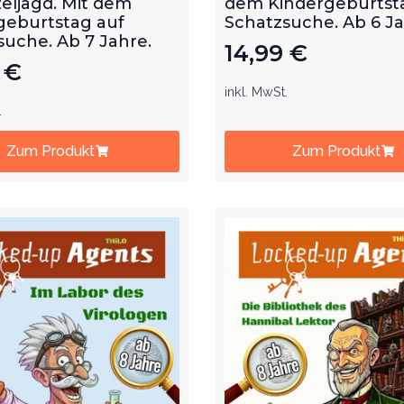
eljagd. Mit dem
dem Kindergeburtst
geburtstag auf
Schatzsuche. Ab 6 J
suche. Ab 7 Jahre.
14,99
€
9
€
inkl. MwSt.
.
Zum Produkt
Zum Produkt