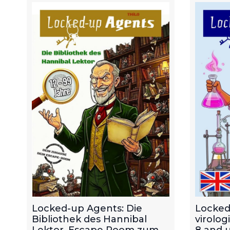
Locked-up Agents: Die
Locked
Bibliothek des Hannibal
virolog
Lektor. Escape Room zum
8 and u