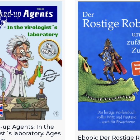
-up Agents: In the
ist´s laboratory. Ages
Ebook: Der Rostige 
p.