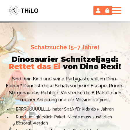
Escape Room (ab 8 oder 12 Jahre)
Schatzsuche (5–7 Jahre)
Locked-up Agents:
Im Labor
Dinosaurier Schnitzeljagd:
des Virologen
Rettet das Ei
von Dino Rexi!
Hollywood-Action
im
Das gab es noch nie: Verwandele dein Zuhause in ein
Kinderzimmer
– ohne
Sind dein Kind und seine Partygäste voll im Dino-
High-Tech Labor! Unser 24-seitiges PDF enthält alles:
Vorbereitungsstress!
Fieber? Dann ist diese Schatzsuche im Escape-Room-
Mission, Agentenausweise, Rätsel und Requisiten.
Stil genau das Richtige! Verstecke die 8 Rätsel nach
Knackt den Fall in 90 Minuten!
Ich bin THiLO, "Dein SPIEGEL"-Bestseller-Autor und
meiner Anleitung und die Mission beginnt.
Kniffliger Rätselspaß für 2 bis 6 Spieler (8 - 11 oder 12–
TV-Profi (ZDF "1, 2 oder 3"). Entdecke jetzt meine
BRRRÜÜÜÜÜLLLL-inater Spaß für Kids ab 5 Jahren
99 Jahre)
Schatzsuchen und Escape Rooms zum Sofort-
Rund-um-glücklich-Paket: Nichts muss zusätzlich
Professionelles PDF: Agentenausweise & Schilder
Download. Und natürlich meine Ebooks.
besorgt werden
inklusive