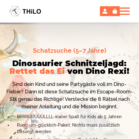
Escape Room (ab 8 oder 12 Jahre)
Schatzsuche (5–7 Jahre)
Locked-up Agents:
Im Labor
Dinosaurier Schnitzeljagd:
des Virologen
Rettet das Ei
von Dino Rexi!
Hollywood-Action
im
Das gab es noch nie: Verwandele dein Zuhause in ein
Kinderzimmer
– ohne
Sind dein Kind und seine Partygäste voll im Dino-
High-Tech Labor! Unser 24-seitiges PDF enthält alles:
Vorbereitungsstress!
Fieber? Dann ist diese Schatzsuche im Escape-Room-
Mission, Agentenausweise, Rätsel und Requisiten.
Stil genau das Richtige! Verstecke die 8 Rätsel nach
Knackt den Fall in 90 Minuten!
Ich bin THiLO, "Dein SPIEGEL"-Bestseller-Autor und
meiner Anleitung und die Mission beginnt.
Kniffliger Rätselspaß für 2 bis 6 Spieler (8 - 11 oder 12–
TV-Profi (ZDF "1, 2 oder 3"). Entdecke jetzt meine
BRRRÜÜÜÜÜLLLL-inater Spaß für Kids ab 5 Jahren
99 Jahre)
Schatzsuchen und Escape Rooms zum Sofort-
Rund-um-glücklich-Paket: Nichts muss zusätzlich
Professionelles PDF: Agentenausweise & Schilder
Download. Und natürlich meine Ebooks.
besorgt werden
inklusive