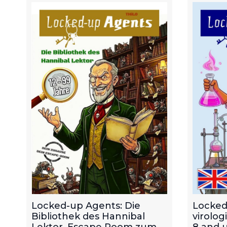
Locked-up Agents: Die
Locked
Bibliothek des Hannibal
virolog
Lektor. Escape Room zum
8 and u