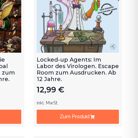
ie
Locked-up Agents: Im
bal
Labor des Virologen. Escape
m zum
Room zum Ausdrucken. Ab
hre.
12 Jahre.
12,99
€
inkl. MwSt.
Zum Produkt