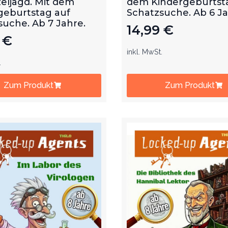
eljagd. Mit dem
dem Kindergeburtst
geburtstag auf
Schatzsuche. Ab 6 J
suche. Ab 7 Jahre.
14,99
€
9
€
inkl. MwSt.
.
Zum Produkt
Zum Produkt