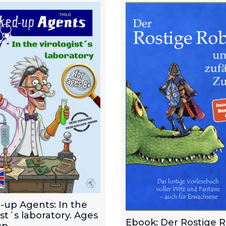
-up Agents: In the
ist´s laboratory. Ages
Ebook: Der Rostige 
p.