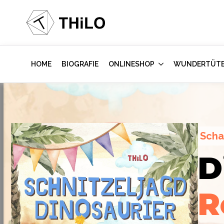
HOME
BIOGRAFIE
ONLINESHOP
WUNDERTÜT
Scha
Escape Room (ab 8 oder 12 Jahre)
D
Hollywood-A
Locked-up A
R
im Kinderzi
Labor
des Vi