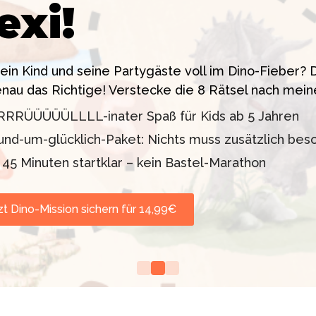
exi!
 ein High-Tech Labor! Unser 24-seitiges PDF enthäl
sstress!
siten. Knackt den Fall in 90 Minuten!
dein Kind und seine Partygäste voll im Dino-Fieber
enau das Richtige! Verstecke die 8 Rätsel nach mein
11 oder 12–99 Jahre)
lder inklusive
RRRÜÜÜÜÜLLLL-inater Spaß für Kids ab 5 Jahren
d TV-Profi (ZDF "1, 2
orgt werden
und-um-glücklich-Paket: Nichts muss zusätzlich bes
nd Escape Rooms zum
n 45 Minuten startklar – kein Bastel-Marathon
zt Dino-Mission sichern für 14,99€