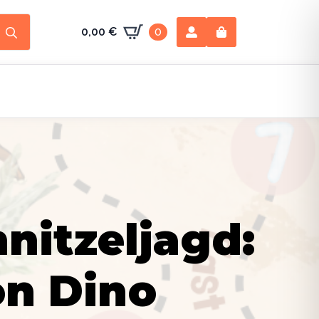
Search
0,00
€
0
for:
nitzeljagd:
on Dino