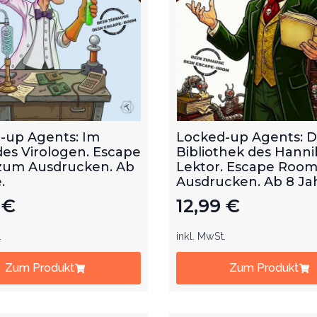
-up Agents: Im
Locked-up Agents: D
des Virologen. Escape
Bibliothek des Hanni
um Ausdrucken. Ab
Lektor. Escape Roo
.
Ausdrucken. Ab 8 Ja
9
€
12,99
€
.
inkl. MwSt.
Zum Produkt
Zum Produkt