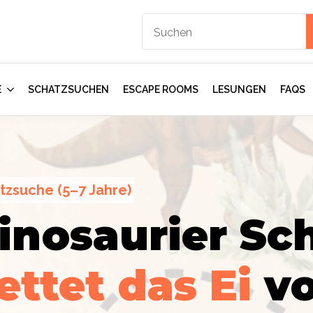
E
SCHATZSUCHEN
ESCAPE ROOMS
LESUNGEN
FAQS
tzsuche (5–7 Jahre)
inosaurier Sch
ction
gents:
Im
ettet das Ei
v
mmer
–
rologen